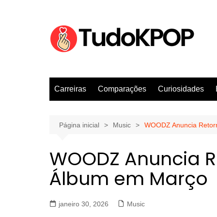
Ir
para
o
conteúdo
Carreiras
Comparações
Curiosidades
Página inicial
Music
WOODZ Anuncia Retor
WOODZ Anuncia R
Álbum em Março
janeiro 30, 2026
Music