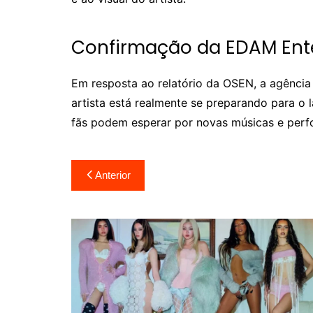
Confirmação da EDAM Ent
Em resposta ao relatório da OSEN, a agênci
artista está realmente se preparando para 
fãs podem esperar por novas músicas e perfo
Navegação
Anterior
de
Post