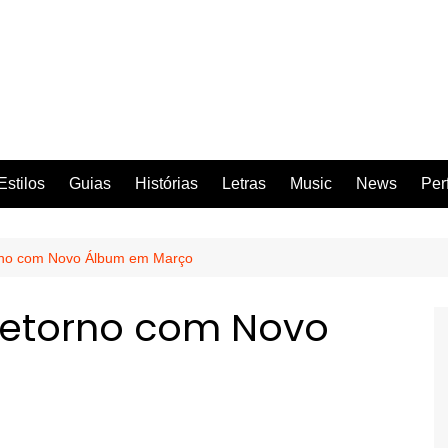
Estilos
Guias
Histórias
Letras
Music
News
Per
no com Novo Álbum em Março
etorno com Novo