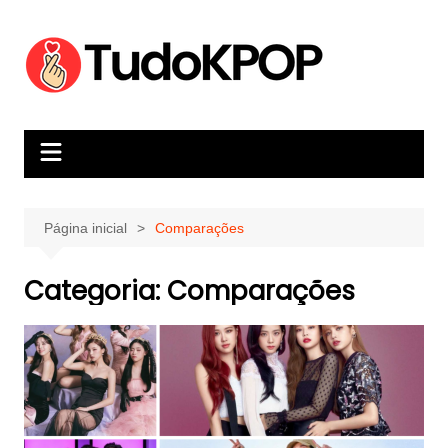
Ir
para
o
conteúdo
Página inicial
Comparações
Categoria:
Comparações