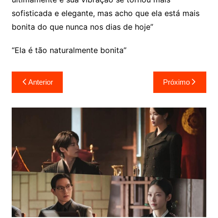
sofisticada e elegante, mas acho que ela está mais
bonita do que nunca nos dias de hoje”
“Ela é tão naturalmente bonita”
Navegação
Anterior
Próximo
de
Post