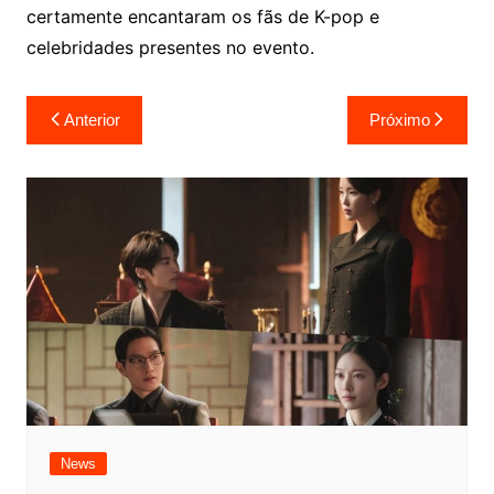
certamente encantaram os fãs de K-pop e
celebridades presentes no evento.
Navegação
Anterior
Próximo
de
Post
News