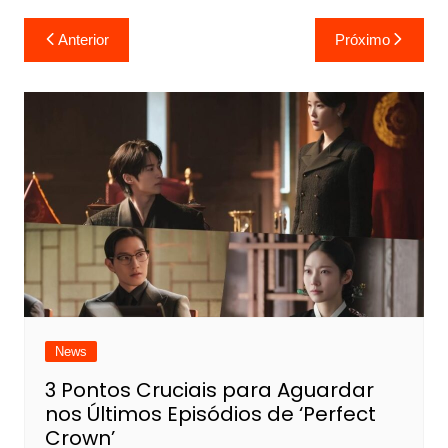
Navegação
Anterior
Próximo
de
Post
News
3 Pontos Cruciais para Aguardar
nos Últimos Episódios de ‘Perfect
Crown’