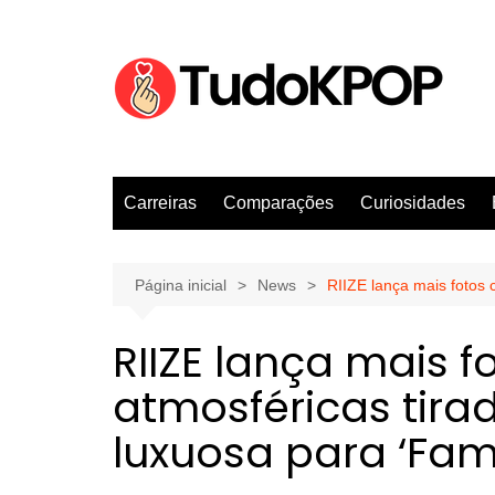
Ir
para
o
conteúdo
Carreiras
Comparações
Curiosidades
Página inicial
News
RIIZE lança mais fotos
RIIZE lança mais f
atmosféricas ti
luxuosa para ‘Fam