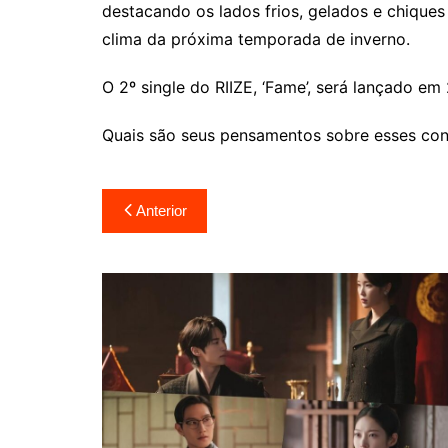
destacando os lados frios, gelados e chiqu
clima da próxima temporada de inverno.
O 2º single do RIIZE, ‘Fame’, será lançado e
Quais são seus pensamentos sobre esses conc
Navegação
Anterior
de
Post