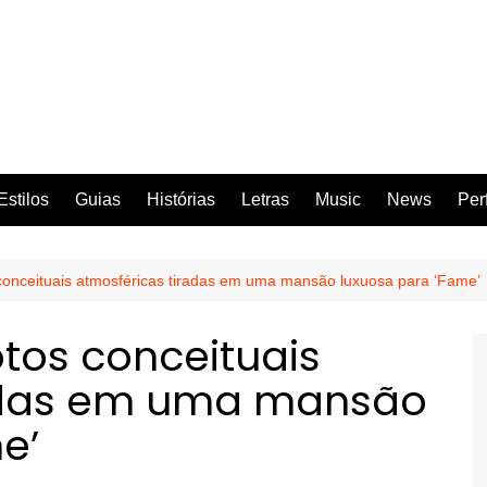
Estilos
Guias
Histórias
Letras
Music
News
Per
 conceituais atmosféricas tiradas em uma mansão luxuosa para ‘Fame’
otos conceituais
radas em uma mansão
e’