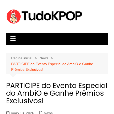
Ir
para
o
conteúdo
Página inicial
News
PARTICIPE do Evento Especial do AmbiO e Ganhe
Prêmios Exclusivos!
PARTICIPE do Evento Especial
do AmbiO e Ganhe Prêmios
Exclusivos!
maio 13, 2026
News