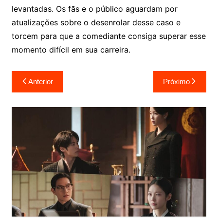
levantadas. Os fãs e o público aguardam por
atualizações sobre o desenrolar desse caso e
torcem para que a comediante consiga superar esse
momento difícil em sua carreira.
Navegação
Anterior
Próximo
de
Post