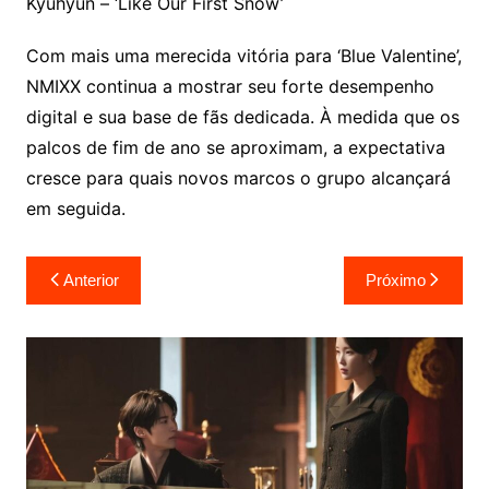
Kyuhyun – ‘Like Our First Snow’
Com mais uma merecida vitória para ‘Blue Valentine’,
NMIXX continua a mostrar seu forte desempenho
digital e sua base de fãs dedicada. À medida que os
palcos de fim de ano se aproximam, a expectativa
cresce para quais novos marcos o grupo alcançará
em seguida.
Navegação
Anterior
Próximo
de
Post