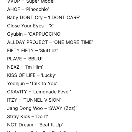
VVUP – ‘Super Model’
AHOF – ‘Pinocchio’
Baby DONT Cry – ‘I DONT CARE’
Close Your Eyes – ‘X’
Gyubin – ‘CAPPUCCINO’
ALLDAY PROJECT – ‘ONE MORE TIME’
FIFTY FIFTY – ‘Skittlez’
PLAVE – ‘BBUU!’
NEXZ – ‘I’m Him’
KISS OF LIFE – ‘Lucky’
Yeonjun – ‘Talk to You’
CRAVITY – ‘Lemonade Fever’
ITZY – ‘TUNNEL VISION’
Jang Dong Woo – ‘SWAY (Zzz)’
Stray Kids – ‘Do It’
NCT Dream – ‘Beat It Up’