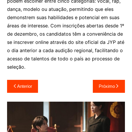
podem escolher entre cinco categorias: vocal, rap,
dança, modelo ou atuação, permitindo que eles
demonstrem suas habilidades e potencial em suas
áreas de interesse. Com inscrições abertas desde 1º
de dezembro, os candidatos têm a conveniência de
se inscrever online através do site oficial da JYP até
o dia anterior a cada audição regional, facilitando o
acesso de talentos de todo o país ao processo de
seleção.
Navegação
Anterior
Próximo
de
Post