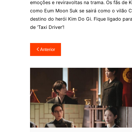
emoções e reviravoltas na trama. Os fãs de 
como Eum Moon Suk se sairá como o vilão C
destino do herói Kim Do Gi. Fique ligado pa
de ‘Taxi Driver’!
Navegação
Anterior
de
Post