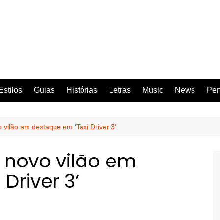
Estilos
Guias
Histórias
Letras
Music
News
Per
vilão em destaque em ‘Taxi Driver 3’
 novo vilão em
Driver 3’