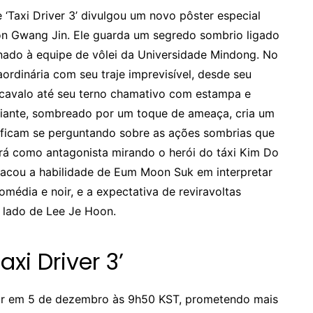
‘Taxi Driver 3’ divulgou um novo pôster especial
n Gwang Jin. Ele guarda um segredo sombrio ligado
nado à equipe de vôlei da Universidade Mindong. No
ordinária com seu traje imprevisível, desde seu
avalo até seu terno chamativo com estampa e
nfiante, sombreado por um toque de ameaça, cria um
 ficam se perguntando sobre as ações sombrias que
rá como antagonista mirando o herói do táxi Kim Do
tacou a habilidade de Eum Moon Suk em interpretar
média e noir, e a expectativa de reviravoltas
o lado de Lee Je Hoon.
xi Driver 3’
o ar em 5 de dezembro às 9h50 KST, prometendo mais