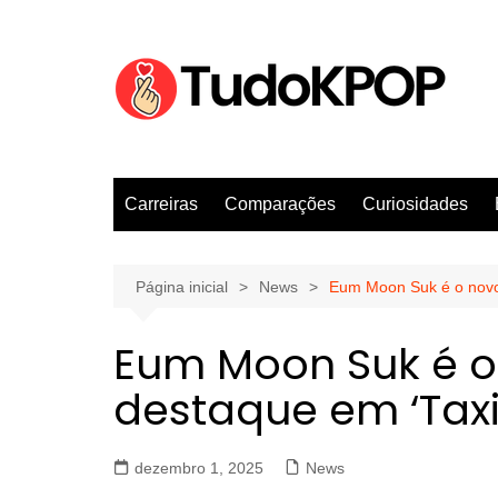
Ir
para
o
conteúdo
Carreiras
Comparações
Curiosidades
Página inicial
News
Eum Moon Suk é o novo 
Eum Moon Suk é o
destaque em ‘Taxi 
dezembro 1, 2025
News