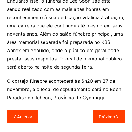
Enquanto isso, o funeral de Lee Soon Jae está
sendo realizado com as mais altas honras em
reconhecimento à sua dedicação vitalícia à atuação,
uma carreira que ele continuou até mesmo em seus
noventa anos. Além do salão fúnebre principal, uma
área memorial separada foi preparada no KBS
Annex em Yeouido, onde o público em geral pode
prestar seus respeitos. O local de memorial público
será aberto na noite de segunda-feira.
O cortejo fúnebre acontecerá às 6h20 em 27 de
novembro, e o local de sepultamento será no Eden
Paradise em Icheon, Província de Gyeonggi.
Navegação
Anterior
Próximo
de